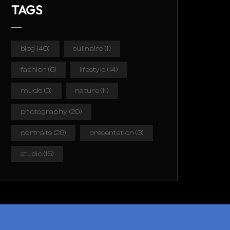
TAGS
blog
(40)
culinaire
(1)
fashion
(6)
lifestyle
(14)
music
(3)
nature
(11)
photography
(20)
portraits
(28)
présentation
(3)
studio
(15)