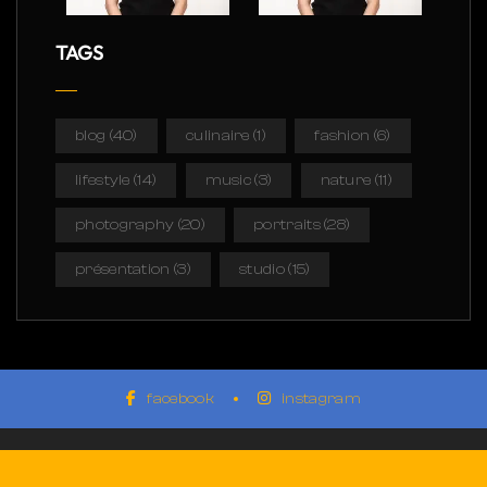
TAGS
blog
(40)
culinaire
(1)
fashion
(6)
lifestyle
(14)
music
(3)
nature
(11)
photography
(20)
portraits
(28)
présentation
(3)
studio
(15)
facebook
instagram