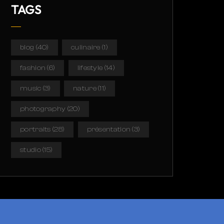
TAGS
blog
(40)
culinaire
(1)
fashion
(6)
lifestyle
(14)
music
(3)
nature
(11)
photography
(20)
portraits
(28)
présentation
(3)
studio
(15)