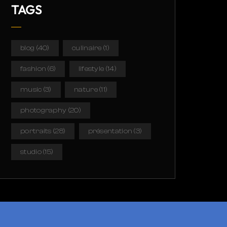
TAGS
blog
(40)
culinaire
(1)
fashion
(6)
lifestyle
(14)
music
(3)
nature
(11)
photography
(20)
portraits
(28)
présentation
(3)
studio
(15)