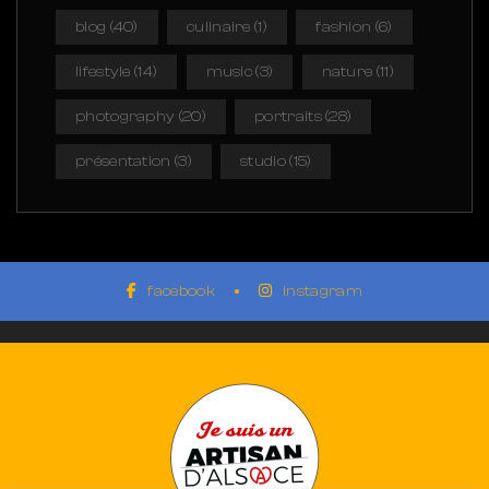
blog
(40)
culinaire
(1)
fashion
(6)
lifestyle
(14)
music
(3)
nature
(11)
photography
(20)
portraits
(28)
présentation
(3)
studio
(15)
facebook
instagram