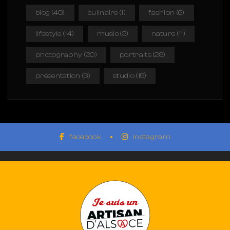
blog
(40)
culinaire
(1)
fashion
(6)
lifestyle
(14)
music
(3)
nature
(11)
photography
(20)
portraits
(28)
présentation
(3)
studio
(15)
facebook
instagram