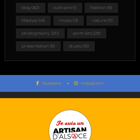
blog
(40)
culinaire
(1)
fashion
(6)
lifestyle
(14)
music
(3)
nature
(11)
photography
(20)
portraits
(28)
présentation
(3)
studio
(15)
facebook
instagram