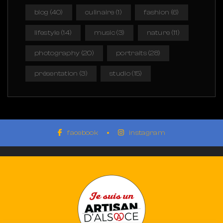
blog
(40)
culinaire
(1)
fashion
(6)
lifestyle
(14)
music
(3)
nature
(11)
photography
(20)
portraits
(28)
présentation
(3)
studio
(15)
facebook
instagram