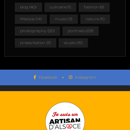
blog
(40)
culinaire
(1)
fashion
(6)
lifestyle
(14)
music
(3)
nature
(11)
photography
(20)
portraits
(28)
présentation
(3)
studio
(15)
facebook
instagram