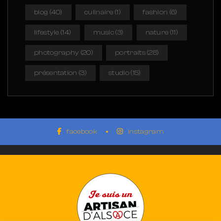
blog
(40)
culinaire
(1)
fashion
(6)
lifestyle
(14)
music
(3)
nature
(11)
photography
(20)
portraits
(28)
présentation
(3)
studio
(15)
facebook
instagram