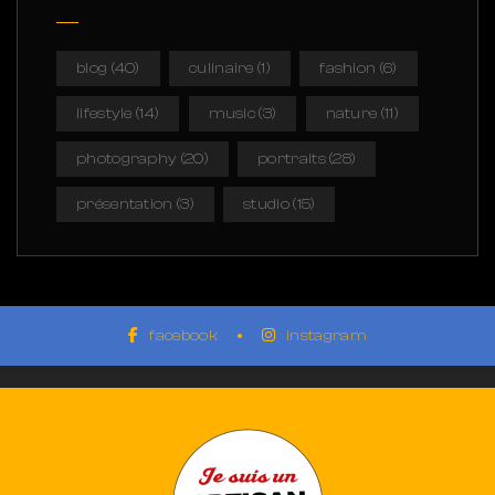
blog
(40)
culinaire
(1)
fashion
(6)
lifestyle
(14)
music
(3)
nature
(11)
photography
(20)
portraits
(28)
présentation
(3)
studio
(15)
facebook
instagram