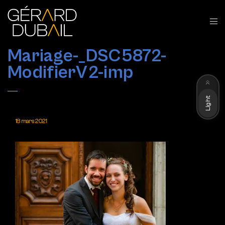
Mariage-_DSC5872-
ModifierV2-imp
Dark
Light
18 mars 2021