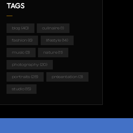
TAGS
blog
(40)
culinaire
(1)
fashion
(6)
lifestyle
(14)
music
(3)
nature
(11)
photography
(20)
portraits
(28)
présentation
(3)
studio
(15)