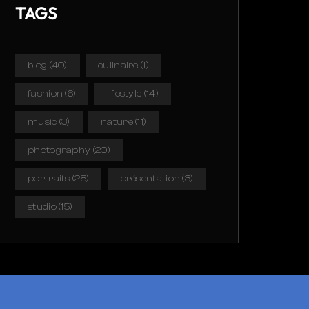
TAGS
blog
(40)
culinaire
(1)
fashion
(6)
lifestyle
(14)
music
(3)
nature
(11)
photography
(20)
portraits
(28)
présentation
(3)
studio
(15)