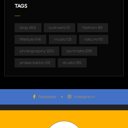
TAGS
blog
(40)
culinaire
(1)
fashion
(6)
lifestyle
(14)
music
(3)
nature
(11)
photography
(20)
portraits
(28)
présentation
(3)
studio
(15)
facebook
instagram