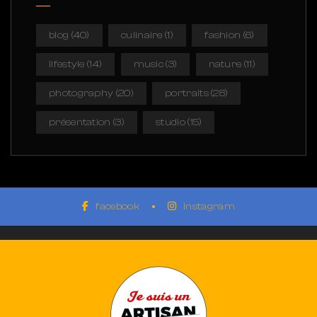
blog
(40)
culinaire
(1)
fashion
(6)
lifestyle
(14)
music
(3)
nature
(11)
photography
(20)
portraits
(28)
présentation
(3)
studio
(15)
facebook
instagram