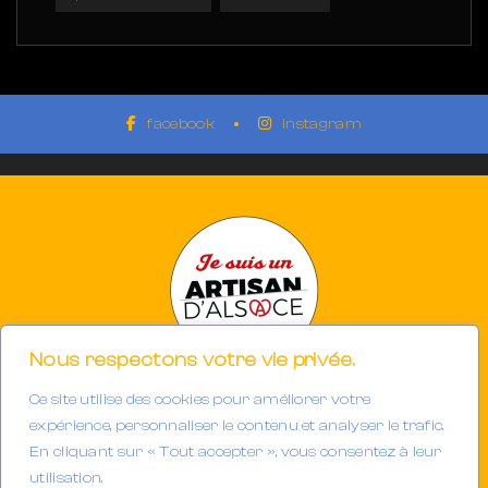
facebook
instagram
Nous respectons votre vie privée.
Ce site utilise des cookies pour améliorer votre
Photographe à Mulhouse-Riedisheim (68)
expérience, personnaliser le contenu et analyser le trafic.
SIRET 894933191/00013
En cliquant sur « Tout accepter », vous consentez à leur
Tél. : 06.32.63.34.98
utilisation.
E-mail :
contact@gerarddubail.fr