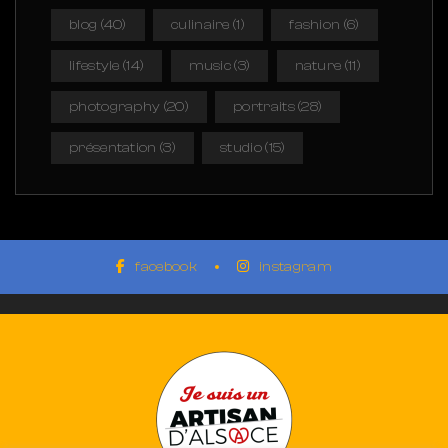
blog
(40)
culinaire
(1)
fashion
(6)
lifestyle
(14)
music
(3)
nature
(11)
photography
(20)
portraits
(28)
présentation
(3)
studio
(15)
facebook
instagram