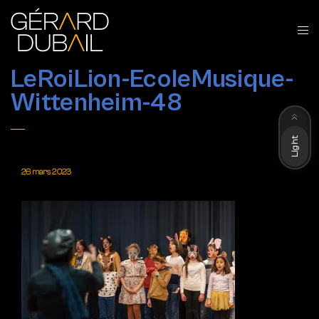
LeRoiLion-EcoleMusique-
Wittenheim-48
Dark
Light
26 mars 2023