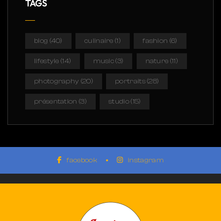
TAGS
blog
(40)
culinaire
(1)
fashion
(6)
lifestyle
(14)
music
(3)
nature
(11)
photography
(20)
portraits
(28)
présentation
(3)
studio
(15)
facebook
instagram