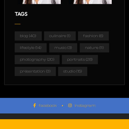
TAGS
blog
(40)
culinaire
(1)
fashion
(6)
lifestyle
(14)
music
(3)
nature
(11)
photography
(20)
portraits
(28)
présentation
(3)
studio
(15)
facebook
instagram