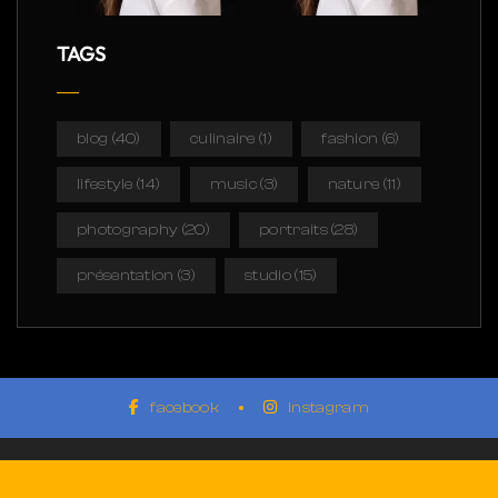
TAGS
blog
(40)
culinaire
(1)
fashion
(6)
lifestyle
(14)
music
(3)
nature
(11)
photography
(20)
portraits
(28)
présentation
(3)
studio
(15)
facebook
instagram