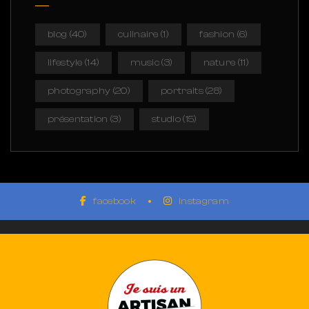
blog
(40)
culinaire
(1)
fashion
(6)
lifestyle
(14)
music
(3)
nature
(11)
photography
(20)
portraits
(28)
présentation
(3)
studio
(15)
facebook
instagram