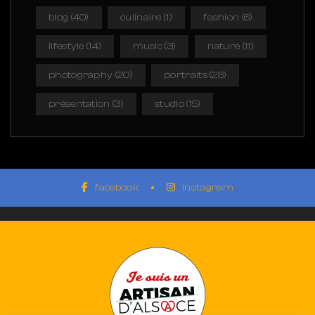
blog
(40)
culinaire
(1)
fashion
(6)
lifestyle
(14)
music
(3)
nature
(11)
photography
(20)
portraits
(28)
présentation
(3)
studio
(15)
facebook
instagram