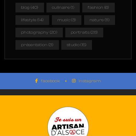
blog
(40)
culinaire
(1)
fashion
(6)
lifestyle
(14)
music
(3)
nature
(11)
photography
(20)
portraits
(28)
présentation
(3)
studio
(15)
facebook
instagram