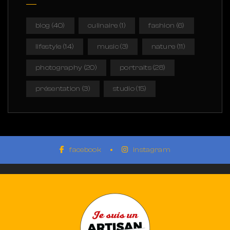
blog
(40)
culinaire
(1)
fashion
(6)
lifestyle
(14)
music
(3)
nature
(11)
photography
(20)
portraits
(28)
présentation
(3)
studio
(15)
facebook
instagram