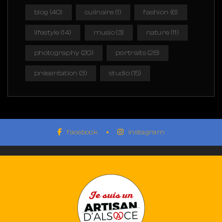
blog
(40)
culinaire
(1)
fashion
(6)
lifestyle
(14)
music
(3)
nature
(11)
photography
(20)
portraits
(28)
présentation
(3)
studio
(15)
facebook
instagram