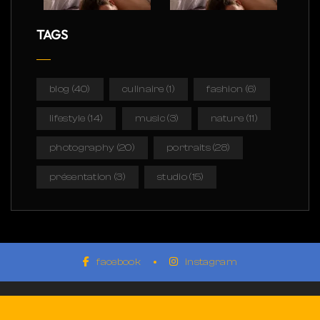
TAGS
blog
(40)
culinaire
(1)
fashion
(6)
lifestyle
(14)
music
(3)
nature
(11)
photography
(20)
portraits
(28)
présentation
(3)
studio
(15)
facebook
instagram