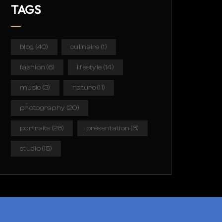
TAGS
blog
(40)
culinaire
(1)
fashion
(6)
lifestyle
(14)
music
(3)
nature
(11)
photography
(20)
portraits
(28)
présentation
(3)
studio
(15)