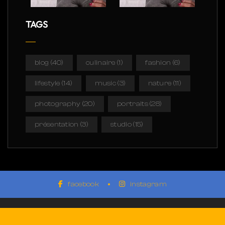
TAGS
blog
(40)
culinaire
(1)
fashion
(6)
lifestyle
(14)
music
(3)
nature
(11)
photography
(20)
portraits
(28)
présentation
(3)
studio
(15)
facebook
instagram