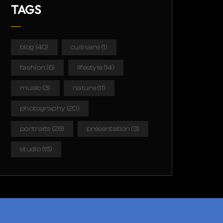
TAGS
blog
(40)
culinaire
(1)
fashion
(6)
lifestyle
(14)
music
(3)
nature
(11)
photography
(20)
portraits
(28)
présentation
(3)
studio
(15)