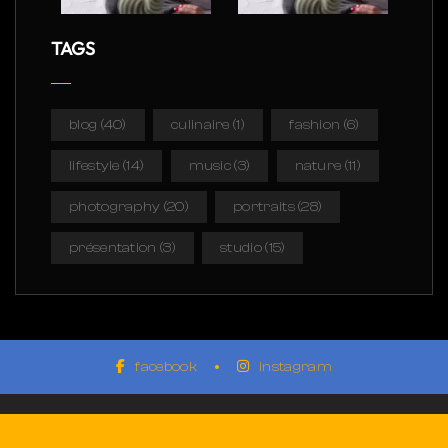
TAGS
blog
(40)
culinaire
(1)
fashion
(6)
lifestyle
(14)
music
(3)
nature
(11)
photography
(20)
portraits
(28)
présentation
(3)
studio
(15)
facebook
instagram