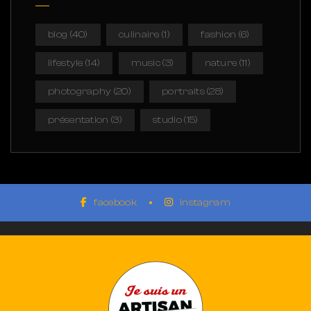
blog
(40)
culinaire
(1)
fashion
(6)
lifestyle
(14)
music
(3)
nature
(11)
photography
(20)
portraits
(28)
présentation
(3)
studio
(15)
facebook
instagram