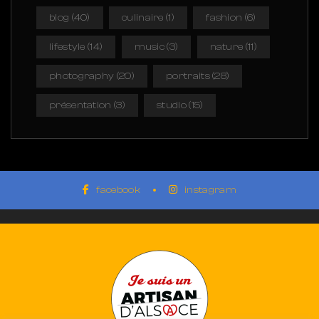
blog
(40)
culinaire
(1)
fashion
(6)
lifestyle
(14)
music
(3)
nature
(11)
photography
(20)
portraits
(28)
présentation
(3)
studio
(15)
facebook
instagram