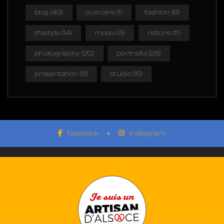
blog
(40)
culinaire
(1)
fashion
(6)
lifestyle
(14)
music
(3)
nature
(11)
photography
(20)
portraits
(28)
présentation
(3)
studio
(15)
facebook
instagram