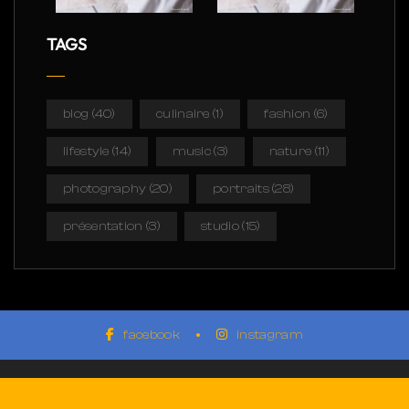
TAGS
blog
(40)
culinaire
(1)
fashion
(6)
lifestyle
(14)
music
(3)
nature
(11)
photography
(20)
portraits
(28)
présentation
(3)
studio
(15)
facebook
instagram