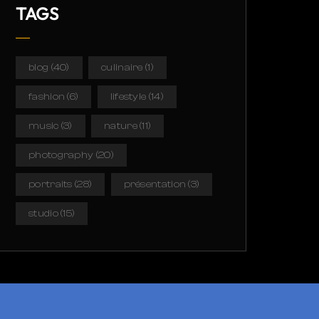
TAGS
blog
(40)
culinaire
(1)
fashion
(6)
lifestyle
(14)
music
(3)
nature
(11)
photography
(20)
portraits
(28)
présentation
(3)
studio
(15)