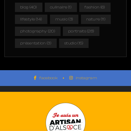
blog
(40)
culinaire
(1)
fashion
(6)
lifestyle
(14)
music
(3)
nature
(11)
photography
(20)
portraits
(28)
présentation
(3)
studio
(15)
facebook
instagram