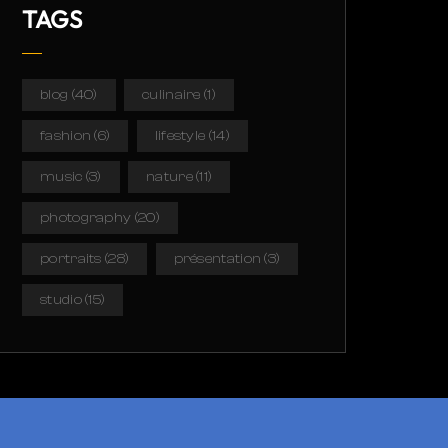
TAGS
blog
(40)
culinaire
(1)
fashion
(6)
lifestyle
(14)
music
(3)
nature
(11)
photography
(20)
portraits
(28)
présentation
(3)
studio
(15)