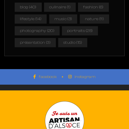
blog
(40)
culinaire
(1)
fashion
(6)
lifestyle
(14)
music
(3)
nature
(11)
photography
(20)
portraits
(28)
présentation
(3)
studio
(15)
facebook
instagram