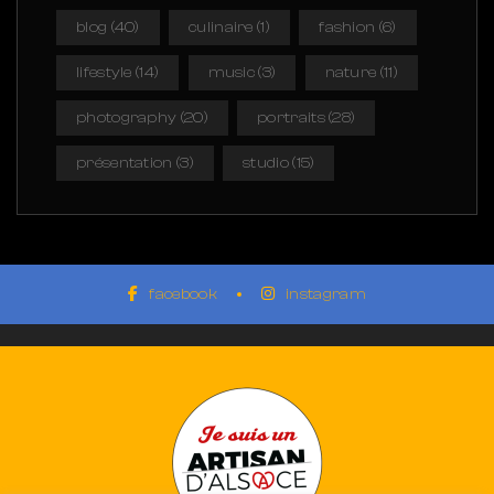
blog
(40)
culinaire
(1)
fashion
(6)
lifestyle
(14)
music
(3)
nature
(11)
photography
(20)
portraits
(28)
présentation
(3)
studio
(15)
facebook
instagram