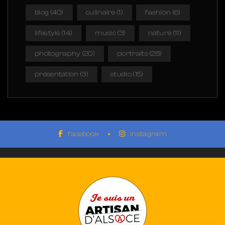
blog
(40)
culinaire
(1)
fashion
(6)
lifestyle
(14)
music
(3)
nature
(11)
photography
(20)
portraits
(28)
présentation
(3)
studio
(15)
facebook
instagram