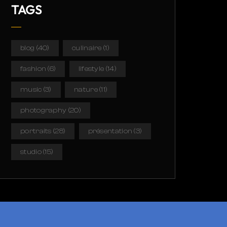
TAGS
blog
(40)
culinaire
(1)
fashion
(6)
lifestyle
(14)
music
(3)
nature
(11)
photography
(20)
portraits
(28)
présentation
(3)
studio
(15)