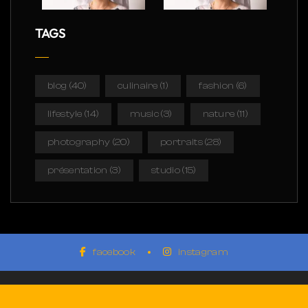
TAGS
blog
(40)
culinaire
(1)
fashion
(6)
lifestyle
(14)
music
(3)
nature
(11)
photography
(20)
portraits
(28)
présentation
(3)
studio
(15)
facebook
instagram