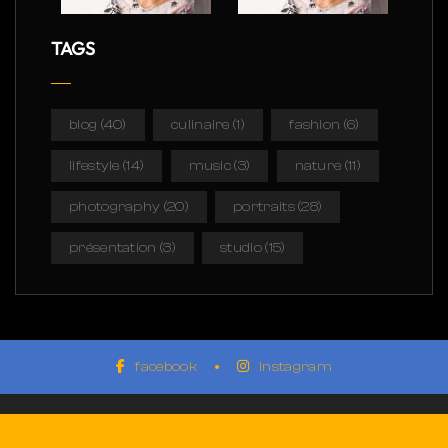
TAGS
blog
(40)
culinaire
(1)
fashion
(6)
lifestyle
(14)
music
(3)
nature
(11)
photography
(20)
portraits
(28)
présentation
(3)
studio
(15)
facebook
instagram