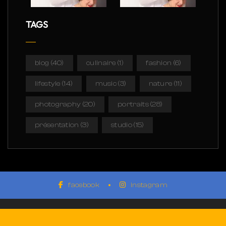
TAGS
blog
(40)
culinaire
(1)
fashion
(6)
lifestyle
(14)
music
(3)
nature
(11)
photography
(20)
portraits
(28)
présentation
(3)
studio
(15)
facebook
instagram