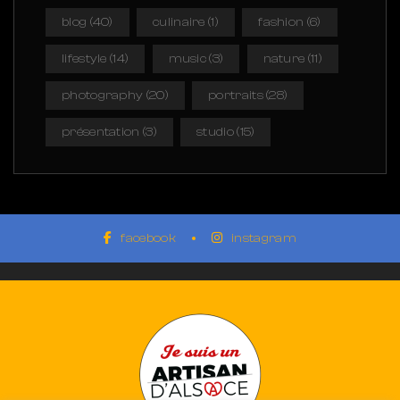
blog
(40)
culinaire
(1)
fashion
(6)
lifestyle
(14)
music
(3)
nature
(11)
photography
(20)
portraits
(28)
présentation
(3)
studio
(15)
facebook
instagram