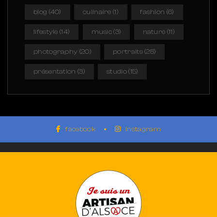
blog
(40)
culinaire
(1)
fashion
(6)
lifestyle
(14)
music
(3)
nature
(11)
photography
(20)
portraits
(28)
présentation
(3)
studio
(15)
facebook
instagram