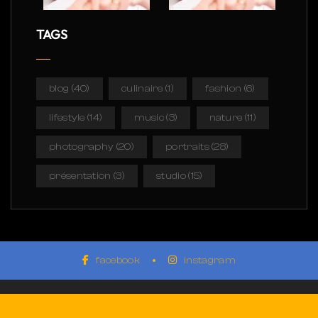
TAGS
blog
(40)
culinaire
(1)
fashion
(6)
lifestyle
(14)
music
(3)
nature
(11)
photography
(20)
portraits
(28)
présentation
(3)
studio
(15)
facebook
instagram