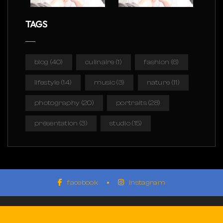
TAGS
blog
(40)
culinaire
(1)
fashion
(6)
lifestyle
(14)
music
(3)
nature
(11)
photography
(20)
portraits
(28)
présentation
(3)
studio
(15)
facebook
instagram