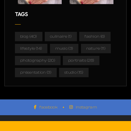
TAGS
blog
(40)
culinaire
(1)
fashion
(6)
lifestyle
(14)
music
(3)
nature
(11)
photography
(20)
portraits
(28)
présentation
(3)
studio
(15)
facebook
instagram