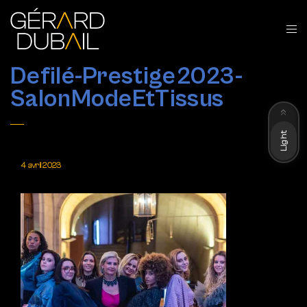
Defilé-Prestige2023-
SalonModeEtTissus
Dark
Light
4 avril 2023