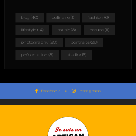
blog
(40)
culinaire
(1)
fashion
(6)
lifestyle
(14)
music
(3)
nature
(11)
photography
(20)
portraits
(28)
présentation
(3)
studio
(15)
facebook
instagram